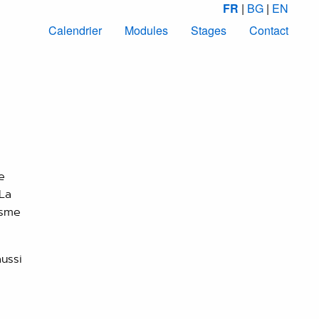
FR
|
BG
|
EN
Calendrier
Modules
Stages
Contact
e
 La
asme
ussi